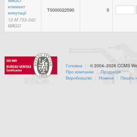
WAGO
елемент
Т0000022590
0
комутації
12-M 733-342
WAGO
Головна
© 2004–2026 CCMS Web
Про компанію
Продукція
Виробництво
Новини
Пишіть 