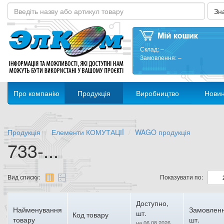
Склад:
–
Замовлення:
–
Про компанію
Продукція
Виробництво
Нови
Продукція
Елементи КОМУТАЦІЇ
WAGO продукція
733-...
Вид списку:
Показувати по:
Доступно,
Найменування
Замовленн
шт.
Код товару
товару
шт.
на 06.08.2026