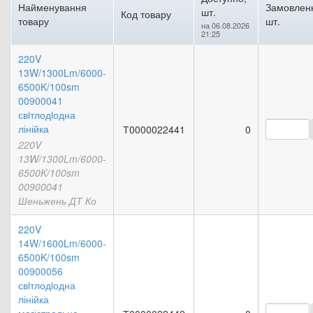
Найменування
Замовлен
шт.
Код товару
товару
шт.
на 06.08.2026
21:25
220V
13W/1300Lm/6000-
6500K/100sm
00900041
свiтлодiодна
лінійка
Т0000022441
0
220V
13W/1300Lm/6000-
6500K/100sm
00900041
Шеньжень ДТ Ко
220V
14W/1600Lm/6000-
6500K/100sm
00900056
свiтлодiодна
лінійка