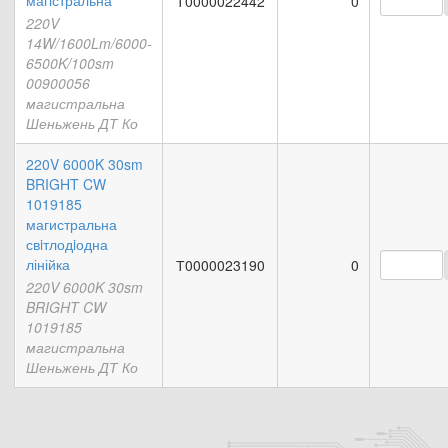
магістральна
Т0000022442
0
220V
14W/1600Lm/6000-
6500K/100sm
00900056
магистральна
Шеньжень ДТ Ко
220V 6000K 30sm
BRIGHT CW
1019185
магистральна
свiтлодiодна
лінійка
Т0000023190
0
220V 6000K 30sm
BRIGHT CW
1019185
магистральна
Шеньжень ДТ Ко