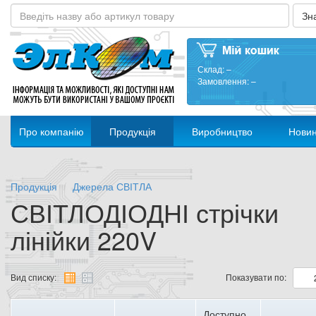
Склад:
–
Замовлення:
–
Про компанію
Продукція
Виробництво
Нови
Продукція
Джерела СВІТЛА
СВІТЛОДІОДНІ стрічки
лінійки 220V
Вид списку:
Показувати по:
Доступно,