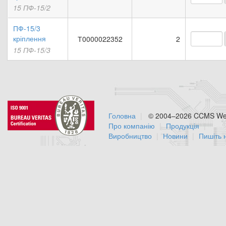
15 ПФ-15/2
ПФ-15/3
кріплення
Т0000022352
2
15 ПФ-15/3
Головна
© 2004–2026 CCMS Web
Про компанію
Продукція
Виробництво
Новини
Пишіть 