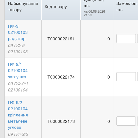
Найменування
Замовленн
шт.
Код товару
товару
шт.
на 06.08.2026
21:25
ПФ-9
02100103
радіатор
Т0000022191
0
09 ПФ-9
02100103
ПФ-9/1
02100104
заглушка
Т0000022174
0
09 ПФ-9/1
02100104
ПФ-9/2
02100104
кріплення
металеве
Т0000022173
0
углове
09 ПФ-9/2