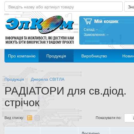
Склад:
–
Замовлення:
–
Про компанію
Продукція
Виробництво
Нови
Продукція
Джерела СВІТЛА
РАДІАТОРИ для св.діод.
стрічок
Вид списку:
Показувати по:
Доступно,