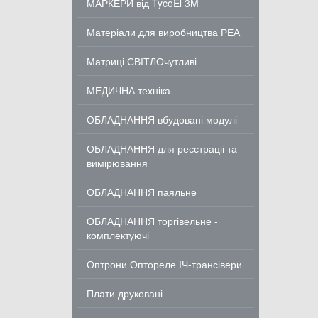
МАРКЕРИ від TycoEl 3M
Матеріали для виробництва РЕА
Матриці СВІТЛОчутливі
МЕДИЧНА техніка
ОБЛАДНАННЯ вбудовані модулі
ОБЛАДНАННЯ для реєстраціі та
вимірювання
ОБЛАДНАННЯ паяльне
ОБЛАДНАННЯ торгівельне -
комплектуючі
Оптрони Оптореле ІЧ-трансівери
Плати друковані