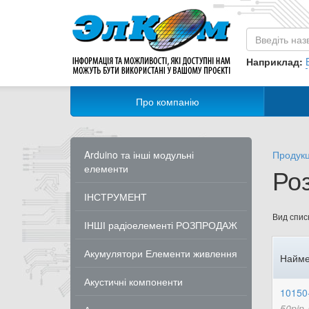
Наприклад:
Про компанію
Arduino та інші модульні
Продукц
елементи
Ро
ІНСТРУМЕНТ
Вид списк
ІНШІ радіоелементі РОЗПРОДАЖ
Акумулятори Елементи живлення
Найме
Акустичні компоненти
10150
50pin