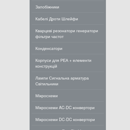
Запобіжники
Кабелі Дроти Шлейфи
Кварцеві резонатори генератори
фільтри частот
Конденсатори
Корпуси для РЕА + елементи
конструкцій
Лампи Сигнальна арматура
Світильники
Мікросхеми
Мікросхеми AC-DC конвертори
Мікросхеми DC-DC конвертори