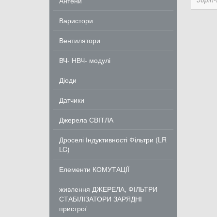
Антени
Варистори
Вентилятори
ВЧ- НВЧ- модулі
Діоди
Датчики
Джерела СВІТЛА
Дроселі Індуктивності Фільтри (LR
LC)
Елементи КОМУТАЦІЇ
живлення ДЖЕРЕЛА, ФІЛЬТРИ
СТАБІЛІЗАТОРИ ЗАРЯДНІ
пристрої