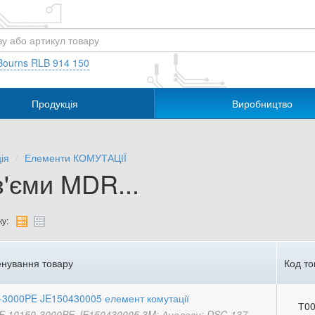
Bourns RLB 914 150
Продукція
Виробництво
ія
Елементи КОМУТАЦІЇ
з'єми MDR...
у:
нування товару
Код то
-3000PE JE150430005 елемент комутації
Т00
-F 10150-3000PE JE150430005 3M; Аналоги: DSC-137