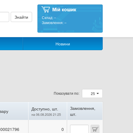
Склад:
–
Замовлення:
–
Новини
Показувати по:
25
Замовлення,
Доступно, шт.
вару
шт.
на 06.08.2026 21:25
00021796
0