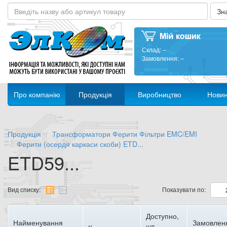
Склад:
–
Замовлення:
–
Про компанію
Продукція
Виробництво
Нови
Продукція
Трансформатори Ферити Фільтри EMC/EMI
Ферити (осердя каркаси скоби) ETD...
ETD59...
Вид списку:
Показувати по:
Доступно,
Найменування
Замовлен
шт.