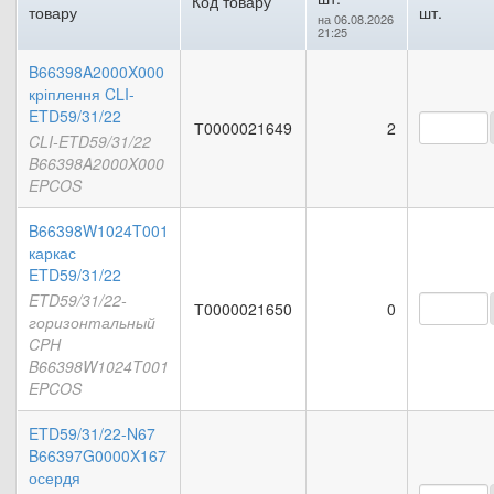
Код товару
товару
шт.
на 06.08.2026
21:25
B66398A2000X000
кріплення CLI-
ETD59/31/22
Т0000021649
2
CLI-ETD59/31/22
B66398A2000X000
EPCOS
B66398W1024T001
каркас
ETD59/31/22
ETD59/31/22-
Т0000021650
0
горизонтальный
CPH
B66398W1024T001
EPCOS
ETD59/31/22-N67
B66397G0000X167
осердя