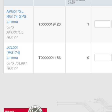
21:25
APG01/GL
RG174 GPS-
антена
Т0000019423
1
GPS
APG01/GL
RG174
JCL001
(RG174)
антена
Т0000021156
0
GPS JCL001
RG174