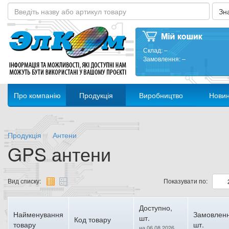
Склад:
–
Замовлення:
–
Про компанію
Продукція
Виробництво
Нови
Продукція
Антени
GPS антени
Вид списку:
Показувати по:
Доступно,
Найменування
Замовленн
шт.
Код товару
товару
шт.
на 06.08.2026