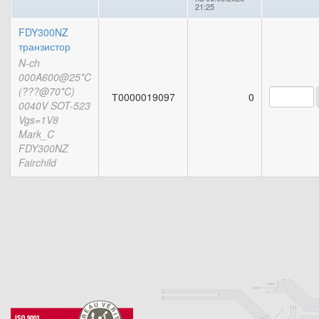
21:25
FDY300NZ
транзистор
N-ch
000A600@25*C
(???@70*C)
Т0000019097
0
0040V SOT-523
Vgs=1V8
Mark_C
FDY300NZ
Fairchild