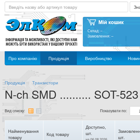
Склад:
–
Замовлення:
–
Про компанію
Продукція
Виробництво
Нови
Продукція
Транзистори
N-ch SMD .......... SOT-523
Вид списку:
Показувати по:
Доступно,
Найменування
Замовленн
шт.
Код товару
товару
шт.
на 06.08.2026