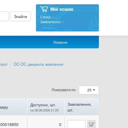
Склад:
–
Замовлення:
–
Новини
трої
DC-DC джерела живлення
Показувати по:
25
Замовлення,
Доступно, шт.
вару
шт.
на 06.08.2026 21:25
00018850
0