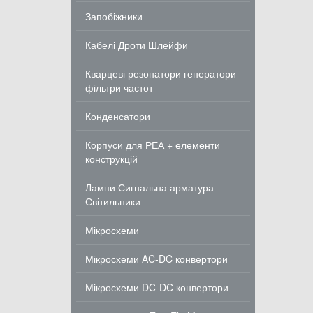
Запобіжники
Кабелі Дроти Шлейфи
Кварцеві резонатори генератори
фільтри частот
Конденсатори
Корпуси для РЕА + елементи
конструкцій
Лампи Сигнальна арматура
Світильники
Мікросхеми
Мікросхеми AC-DC конвертори
Мікросхеми DC-DC конвертори