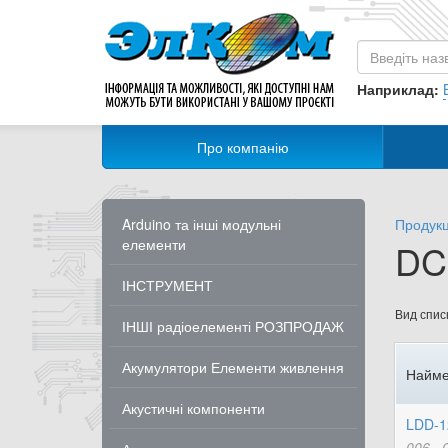
Наприклад:
Про компанію
Arduino та інші модульні
Продукц
елементи
DC-
ІНСТРУМЕНТ
Вид списк
ІНШІ радіоелементі РОЗПРОДАЖ
Акумулятори Елементи живлення
Найме
Акустичні компоненти
LDD-1
006..