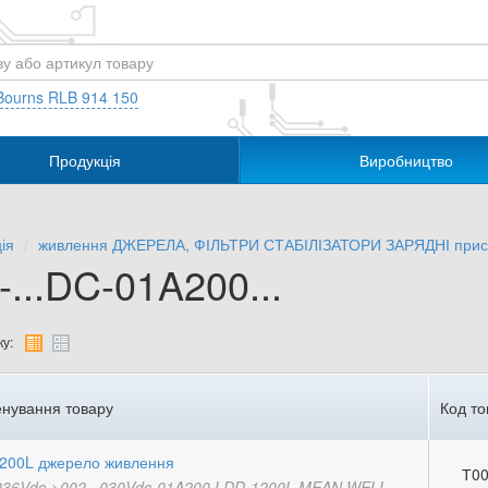
Bourns RLB 914 150
Продукція
Виробництво
ія
живлення ДЖЕРЕЛА, ФІЛЬТРИ СТАБІЛІЗАТОРИ ЗАРЯДНІ прис
...DC-01A200...
у:
нування товару
Код то
200L джерело живлення
Т00
.036Vdc->002...030Vdc-01A200 LDD-1200L MEAN WELL