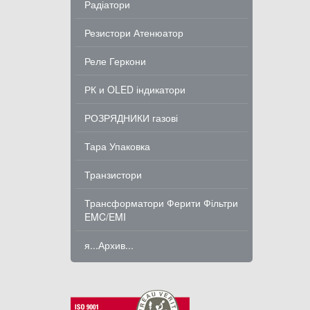
Радіатори
Резистори Атенюатор
Реле Геркони
РК и OLED індикатори
РОЗРЯДНИКИ газові
Тара Упаковка
Транзистори
Трансформатори Ферити Фільтри
EMC/EMI
я...Архив...