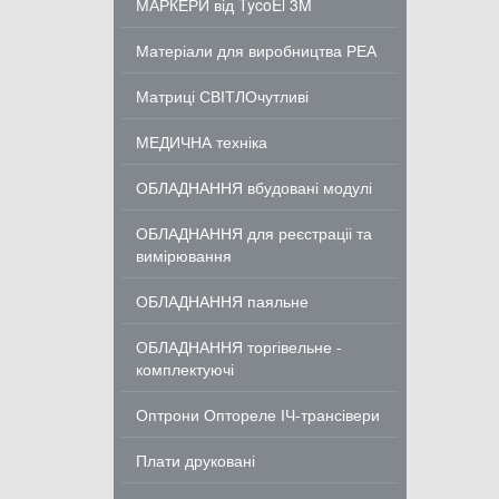
МАРКЕРИ від TycoEl 3M
Матеріали для виробництва РЕА
Матриці СВІТЛОчутливі
МЕДИЧНА техніка
ОБЛАДНАННЯ вбудовані модулі
ОБЛАДНАННЯ для реєстраціі та
вимірювання
ОБЛАДНАННЯ паяльне
ОБЛАДНАННЯ торгівельне -
комплектуючі
Оптрони Оптореле ІЧ-трансівери
Плати друковані