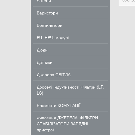
Антени
Варистори
Вентилятори
ВЧ- НВЧ- модулі
Діоди
Датчики
Джерела СВІТЛА
Дроселі Індуктивності Фільтри (LR
LC)
Елементи КОМУТАЦІЇ
живлення ДЖЕРЕЛА, ФІЛЬТРИ
СТАБІЛІЗАТОРИ ЗАРЯДНІ
пристрої