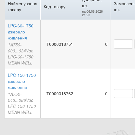
Найменування
Замовленн
шт.
Код товару
товару
шт.
на 06.08.2026
21:25
LPC-60-1750
джерело
живлення
Т0000018751
0
1A750-
009...034Vdc
LPC-60-1750
MEAN WELL
LPC-150-1750
джерело
живлення
Т0000018762
0
1A750-
043...086Vdc
LPC-150-1750
MEAN WELL