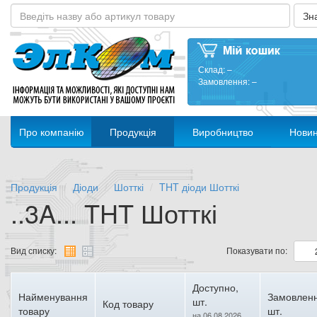
Склад:
–
Замовлення:
–
Про компанію
Продукція
Виробництво
Нови
Продукція
Діоди
Шотткі
THT діоди Шотткі
..3A... THT Шотткі
Вид списку:
Показувати по:
Доступно,
Найменування
Замовленн
шт.
Код товару
товару
шт.
на 06.08.2026