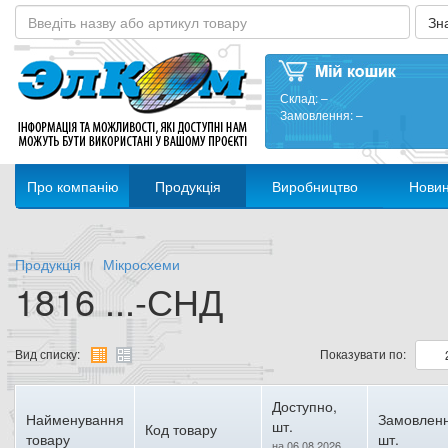
Склад:
–
Замовлення:
–
Про компанію
Продукція
Виробництво
Нови
Продукція
Мікросхеми
1816 ...-СНД
Вид списку:
Показувати по:
Доступно,
Найменування
Замовленн
шт.
Код товару
товару
шт.
на 06.08.2026