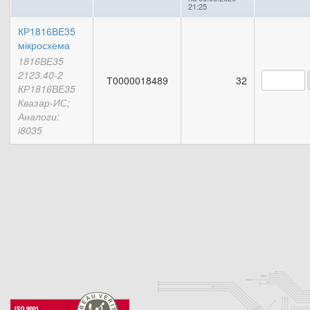
21:25
КР1816ВЕ35
мікросхема
1816ВЕ35
2123.40-2
Т0000018489
32
КР1816ВЕ35
Квазар-ИС;
Аналоги:
i8035