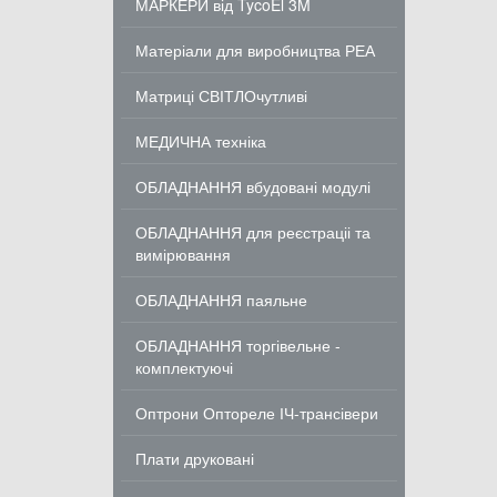
МАРКЕРИ від TycoEl 3M
Матеріали для виробництва РЕА
Матриці СВІТЛОчутливі
МЕДИЧНА техніка
ОБЛАДНАННЯ вбудовані модулі
ОБЛАДНАННЯ для реєстраціі та
вимірювання
ОБЛАДНАННЯ паяльне
ОБЛАДНАННЯ торгівельне -
комплектуючі
Оптрони Оптореле ІЧ-трансівери
Плати друковані