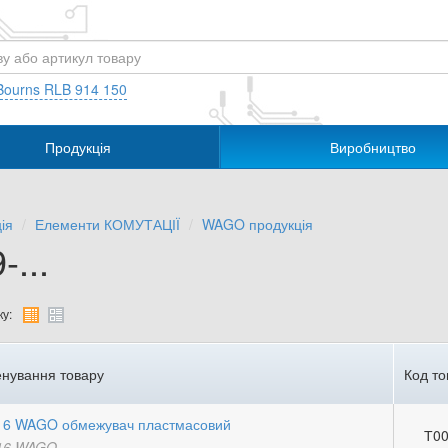
Bourns RLB 914 150
Продукція
Виробництво
ія
Елементи КОМУТАЦІЇ
WAGO продукція
-...
у:
нування товару
Код то
16 WAGO обмежувач пластмасовий
Т00
16 WAGO