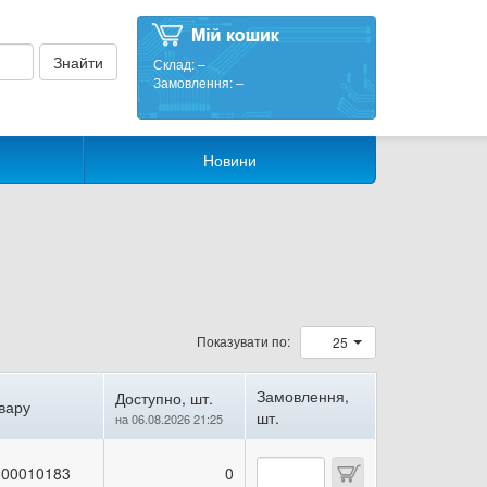
Склад:
–
Замовлення:
–
Новини
Показувати по:
25
Замовлення,
Доступно, шт.
вару
шт.
на 06.08.2026 21:25
00010183
0