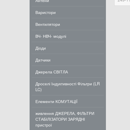
Антени
Варистори
Вентилятори
ВЧ- НВЧ- модулі
Діоди
Датчики
Джерела СВІТЛА
Дроселі Індуктивності Фільтри (LR
LC)
Елементи КОМУТАЦІЇ
живлення ДЖЕРЕЛА, ФІЛЬТРИ
СТАБІЛІЗАТОРИ ЗАРЯДНІ
пристрої