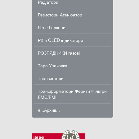
Радіатори
Резистори Атенюатор
Реле Геркони
РК и OLED індикатори
РОЗРЯДНИКИ газові
Тара Упаковка
Транзистори
Трансформатори Ферити Фільтри
EMC/EMI
я...Архив...