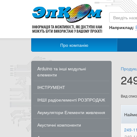
Наприклад:
Про компанію
Arduino та інші модульні
Продукц
елементи
249
ІНСТРУМЕНТ
Вид списк
ІНШІ радіоелементі РОЗПРОДАЖ
Акумулятори Елементи живлення
Найме
Акустичні компоненти
249-1
249-1