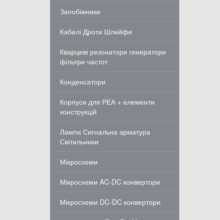
Запобіжники
Кабелі Дроти Шлейфи
Кварцеві резонатори генератори
фільтри частот
Конденсатори
Корпуси для РЕА + елементи
конструкцій
Лампи Сигнальна арматура
Світильники
Мікросхеми
Мікросхеми AC-DC конвертори
Мікросхеми DC-DC конвертори