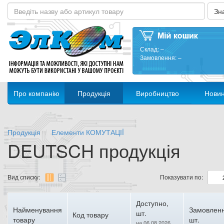
Склад:
–
Замовлення:
–
Про компанію
Продукція
Виробництво
Нови
Продукція
Елементи КОМУТАЦІЇ
DEUTSCH продукція
Вид списку:
Показувати по:
Доступно,
Найменування
Замовленн
шт.
Код товару
товару
шт.
на 06.08.2026