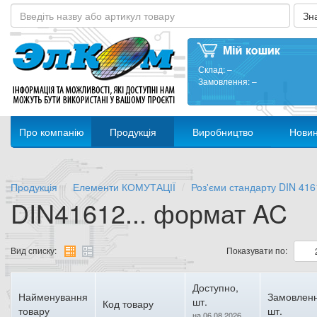
Склад:
–
Замовлення:
–
Про компанію
Продукція
Виробництво
Нови
Продукція
Елементи КОМУТАЦІЇ
Роз'єми стандарту DIN 416
DIN41612... формат AC
Вид списку:
Показувати по:
Доступно,
Найменування
Замовленн
шт.
Код товару
товару
шт.
на 06.08.2026