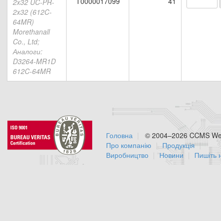
Т0000017099
41
2x32 UC-PR-
2x32 (612C-
64MR)
Morethanall
Co., Ltd;
Аналоги:
D3264-MR1D
612C-64MR
Головна
© 2004–2026 CCMS Web
Про компанію
Продукція
Виробництво
Новини
Пишіть 