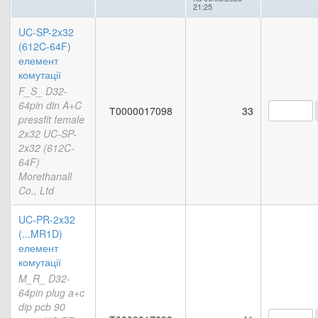
21:25
UC-SP-2x32
(612C-64F)
елемент
комутації
F_S_ D32-
64pin din A+C
Т0000017098
33
pressfit female
2x32 UC-SP-
2x32 (612C-
64F)
Morethanall
Co., Ltd
UC-PR-2x32
(...MR1D)
елемент
комутації
M_R_ D32-
64pin plug a+c
dip pcb 90