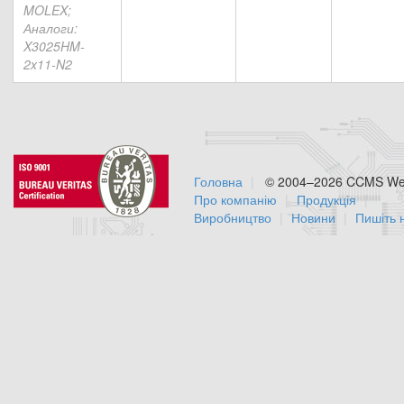
MOLEX;
Аналоги:
X3025HM-
2x11-N2
Головна
© 2004–2026 CCMS Web
Про компанію
Продукція
Виробництво
Новини
Пишіть 