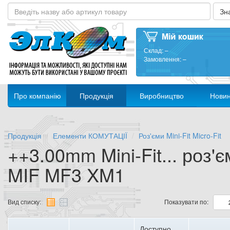
Склад:
–
Замовлення:
–
Про компанію
Продукція
Виробництво
Нови
Продукція
Елементи КОМУТАЦІЇ
Роз'єми Mini-Fit Micro-Fit
++3.00mm Mini-Fit... роз'
MIF MF3 XM1
Вид списку:
Показувати по:
Доступно,