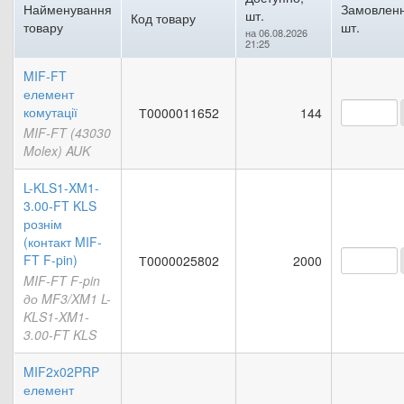
Найменування
Замовленн
шт.
Код товару
товару
шт.
на 06.08.2026
21:25
MIF-FT
елемент
комутації
Т0000011652
144
MIF-FT (43030
Molex) AUK
L-KLS1-XM1-
3.00-FT KLS
рознім
(контакт MIF-
FT F-pin)
Т0000025802
2000
MIF-FT F-pin
до MF3/XM1 L-
KLS1-XM1-
3.00-FT KLS
MIF2x02PRP
елемент