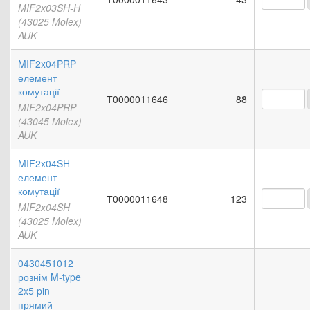
MIF2x03SH-H
(43025 Molex)
AUK
MIF2x04PRP
елемент
комутації
Т0000011646
88
MIF2x04PRP
(43045 Molex)
AUK
MIF2x04SH
елемент
комутації
Т0000011648
123
MIF2x04SH
(43025 Molex)
AUK
0430451012
рознім M-type
2x5 pin
прямий