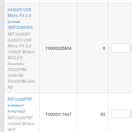
0430251208
Micro-Fit 3.0
рознім
(MIF2x06SH)
MIF2x06SH
0430251208
Micro-Fit 3.0
Т0000025804
0
(43025 Molex)
MOLEX;
Аналоги:
X3025HM-
2x06-N2
X3025HM-2x6-
N2
MIF2x08PRP
елемент
комутації
Т0000011647
83
MIF2x08PRP
(43045 Molex)
AUK