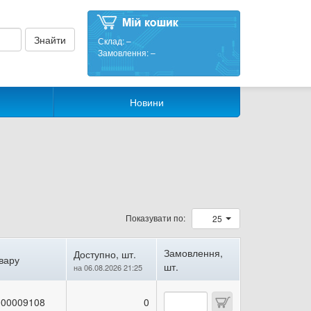
Склад:
–
Замовлення:
–
Новини
Показувати по:
25
Замовлення,
Доступно, шт.
вару
шт.
на 06.08.2026 21:25
00009108
0