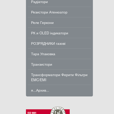
Радіатори
Резистори Атенюатор
Реле Геркони
РК и OLED індикатори
РОЗРЯДНИКИ газові
Тара Упаковка
Транзистори
Трансформатори Ферити Фільтри
EMC/EMI
я...Архив...