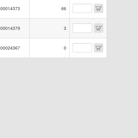
00014373
66
00014379
3
00024367
0