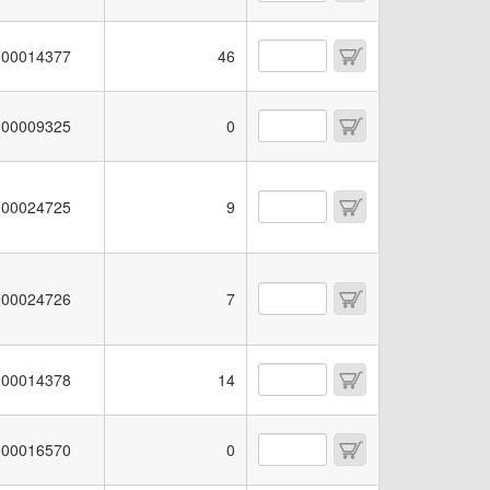
00014377
46
00009325
0
00024725
9
00024726
7
00014378
14
00016570
0