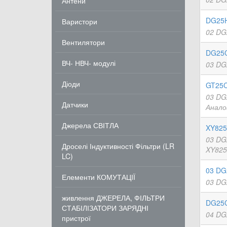
Антени
DG25H
Варистори
02 DG
Вентилятори
DG25C
ВЧ- НВЧ- модулі
03 DG
Діоди
GT25C
03 DG
Датчики
Анало
Джерела СВІТЛА
XY825
03 DG
Дроселі Індуктивності Фільтри (LR
XY825
LC)
03 DG
Елементи КОМУТАЦІЇ
03 DG
живлення ДЖЕРЕЛА, ФІЛЬТРИ
DG25C
СТАБІЛІЗАТОРИ ЗАРЯДНІ
04 DG
пристрої