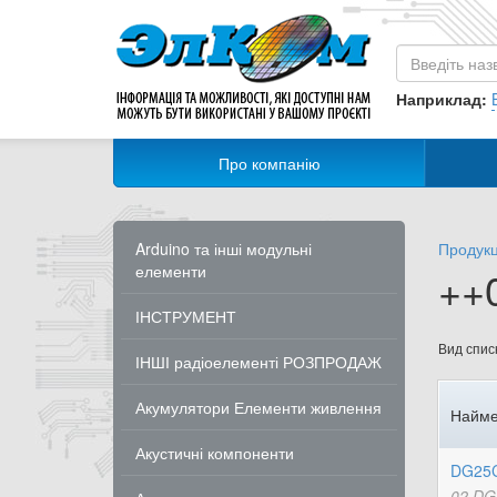
Наприклад:
Про компанію
Arduino та інші модульні
Продукц
елементи
++
ІНСТРУМЕНТ
Вид списк
ІНШІ радіоелементі РОЗПРОДАЖ
Акумулятори Елементи живлення
Найме
Акустичні компоненти
DG25C
02 DG