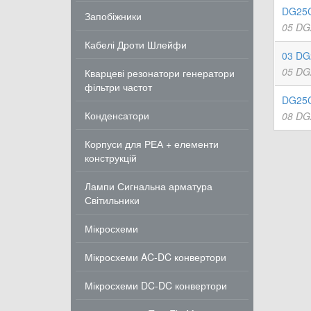
DG25C
Запобіжники
05 DG
Кабелі Дроти Шлейфи
03 DG
05 DG
Кварцеві резонатори генератори
фільтри частот
DG25C
Конденсатори
08 DG
Корпуси для РЕА + елементи
конструкцій
Лампи Сигнальна арматура
Світильники
Мікросхеми
Мікросхеми AC-DC конвертори
Мікросхеми DC-DC конвертори