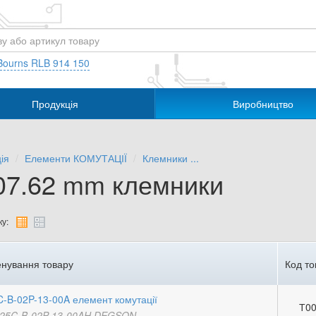
Bourns RLB 914 150
Продукція
Виробництво
ія
Елементи КОМУТАЦІЇ
Клемники ...
07.62 mm клемники
у:
нування товару
Код то
-B-02P-13-00A елемент комутації
Т00
25C-B-02P-13-00AH DEGSON