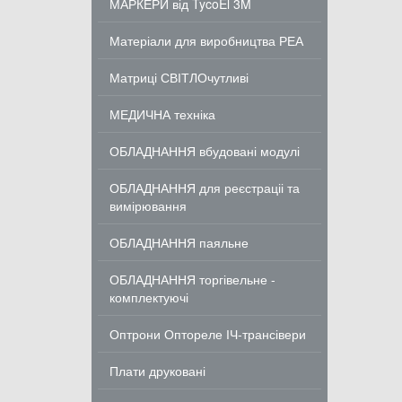
МАРКЕРИ від TycoEl 3M
Матеріали для виробництва РЕА
Матриці СВІТЛОчутливі
МЕДИЧНА техніка
ОБЛАДНАННЯ вбудовані модулі
ОБЛАДНАННЯ для реєстраціі та
вимірювання
ОБЛАДНАННЯ паяльне
ОБЛАДНАННЯ торгівельне -
комплектуючі
Оптрони Оптореле ІЧ-трансівери
Плати друковані