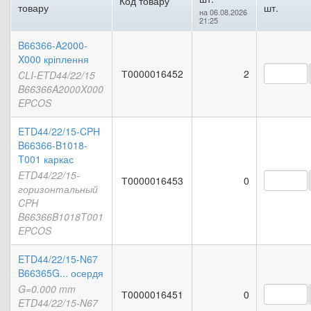
Код товару
товару
шт.
на 06.08.2026
21:25
B66366-A2000-
X000 кріплення
Т0000016452
2
CLI-ETD44/22/15
B66366A2000X000
EPCOS
ETD44/22/15-CPH
B66366-B1018-
T001 каркас
ETD44/22/15-
Т0000016453
0
горизонтальный
CPH
B66366B1018T001
EPCOS
ETD44/22/15-N67
B66365G... осердя
G=0.000 mm
Т0000016451
0
ETD44/22/15-N67