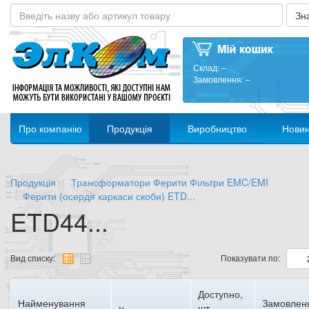
Склад:
–
Замовлення:
–
Про компанію
Продукція
Виробництво
Нови
Продукція
Трансформатори Ферити Фільтри EMC/EMI
Ферити (осердя каркаси скоби) ETD...
ETD44...
Вид списку:
Показувати по:
Доступно,
Найменування
Замовлен
шт.