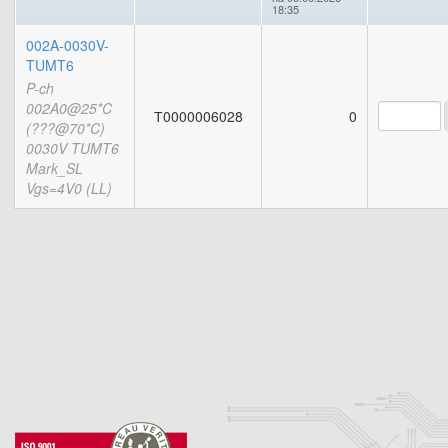
18:35
002A-0030V-
TUMT6
P-ch
002A0@25*C
Т0000006028
0
(???@70*C)
0030V TUMT6
Mark_SL
Vgs=4V0 (LL)