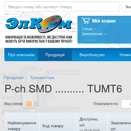
Склад:
–
Замовлення:
–
Про компанію
Продукція
Виробництво
Нови
Продукція
Транзистори
P-ch SMD .......... TUMT6
Вид списку:
Показувати по:
Доступно,
Найменування
Замовленн
шт.
Код товару
товару
шт.
на 05.08.2026