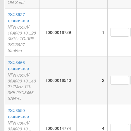
ON Semi
2SC3927
транзистор
NPN 0550V
Т0000016729
1
10A000 10...28
6MHz TO-3PB
2SC3927
SanKen
2SC3466
транзистор
NPN 0650V
Т0000016540
2
08A000 10...40
???MHz TO-
3PB 2SC3466
SANYO
2SC3550
транзистор
NPN 0800V
Т0000014774
4
03A000 10...