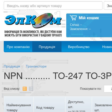
Склад:
–
Замовлення:
–
Про компанію
Продукція
Виробництво
Нови
Продукція
Транзистори
NPN .......... TO-247 TO-3P
Вид списку:
Показувати по:
Доступно,
Найменування
Замовленн
шт.
Код товару
товару
шт.
на 06.08.2026