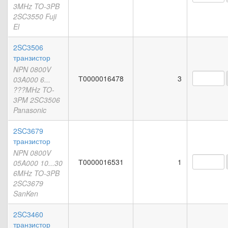
3MHz TO-3PB
2SC3550 Fuji
El
2SC3506
транзистор
NPN 0800V
Т0000016478
3
03A000 6...
???MHz TO-
3PM 2SC3506
Panasonic
2SC3679
транзистор
NPN 0800V
Т0000016531
1
05A000 10...30
6MHz TO-3PB
2SC3679
SanKen
2SC3460
транзистор