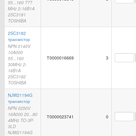
55...160 ???
MHz 2-16B1A
2SC3181
TOSHIBA
2SC3182
транзистор
NPN 0140V
10A000
Т0000016669
3
55...160
30MHz 2-
16B1A
2SC3182
TOSHIBA
NJW21194G
транзистор
NPN 0250V
16A000 20...80
Т0000023741
0
4MHz TO-3P-
3LD
NJW21194G