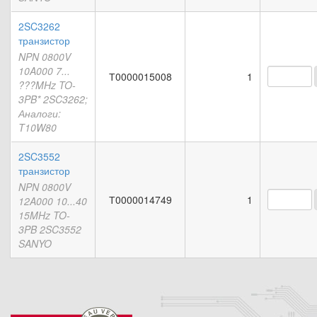
2SC3262
транзистор
NPN 0800V
10A000 7...
Т0000015008
1
???MHz TO-
3PB* 2SC3262;
Аналоги:
T10W80
2SC3552
транзистор
NPN 0800V
Т0000014749
1
12A000 10...40
15MHz TO-
3PB 2SC3552
SANYO