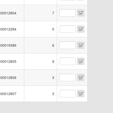
00012804
7
00012284
0
00019386
6
00012805
9
00012806
3
00012807
3