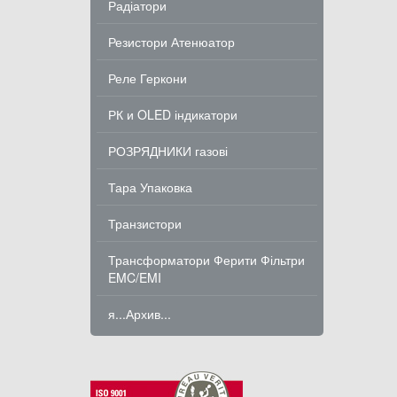
Радіатори
Резистори Атенюатор
Реле Геркони
РК и OLED індикатори
РОЗРЯДНИКИ газові
Тара Упаковка
Транзистори
Трансформатори Ферити Фільтри
EMC/EMI
я...Архив...