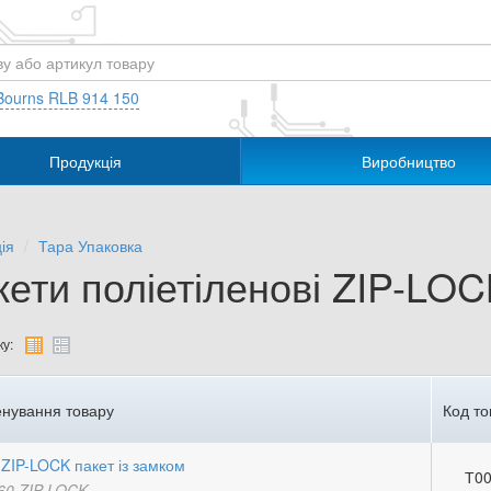
Bourns RLB 914 150
Продукція
Виробництво
ія
Тара Упаковка
кети поліетіленові ZIP-LO
у:
нування товару
Код то
ZIP-LOCK пакет із замком
Т00
60 ZIP-LOCK