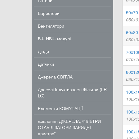
Антени
50x70 
Варистори
050x0
Вентилятори
60x80 
ВЧ- НВЧ- модулі
060x0
Діоди
70x100
070x1
Датчики
80x120
Джерела СВІТЛА
080x1
Дроселі Індуктивності Фільтри (LR
100x1
LC)
100x1
Елементи КОМУТАЦІЇ
100x1
100x1
живлення ДЖЕРЕЛА, ФІЛЬТРИ
СТАБІЛІЗАТОРИ ЗАРЯДНІ
100x1
пристрої
100x1