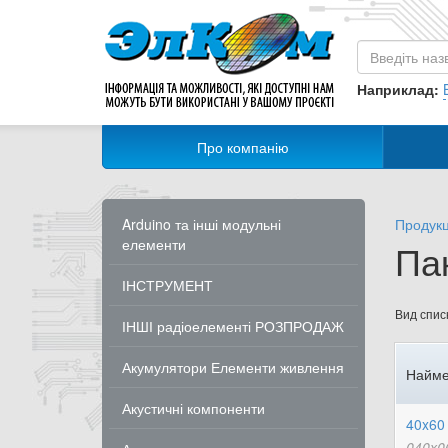
Наприклад:
Про компанію
Arduino та інші модульні
Продукц
елементи
Па
ІНСТРУМЕНТ
Вид списк
ІНШІ радіоелементі РОЗПРОДАЖ
Акумулятори Елементи живлення
Найме
Акустичні компоненти
40x60 
040x0