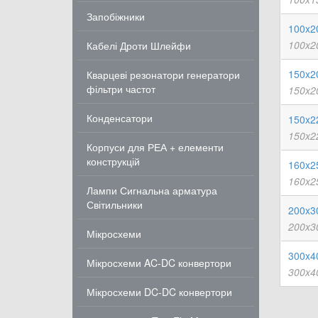
Запобіжники
100x2
100x2
Кабелі Дроти Шлейфи
150x2
Кварцеві резонатори генератори
фільтри частот
150x2
Конденсатори
150x2
150x2
Корпуси для РЕА + елементи
конструкцій
160x2
160x2
Лампи Сигнальна арматура
Світильники
200x3
200x3
Мікросхеми
300x4
Мікросхеми AC-DC конвертори
300x4
Мікросхеми DC-DC конвертори