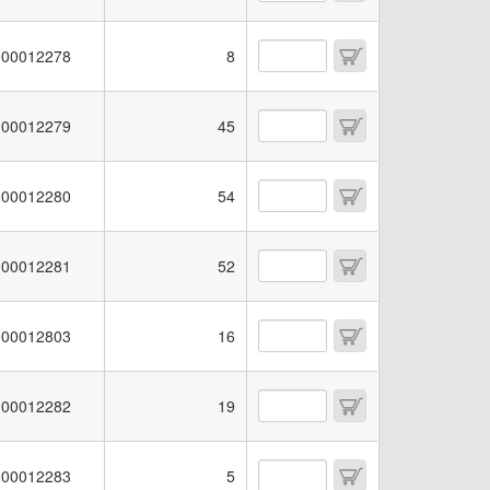
00012278
8
00012279
45
00012280
54
00012281
52
00012803
16
00012282
19
00012283
5