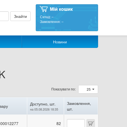
Склад:
–
Замовлення:
–
Новини
CK
Показувати по:
25
Замовлення,
Доступно, шт.
вару
шт.
на 05.08.2026 18:35
00012277
82