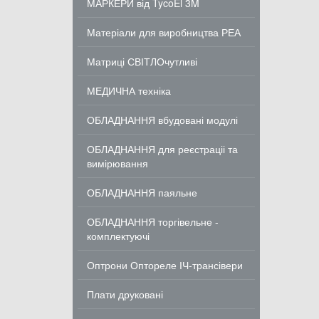
МАРКЕРИ від TycoEl 3M
Матеріали для виробництва РЕА
Матриці СВІТЛОчутливі
МЕДИЧНА техніка
ОБЛАДНАННЯ вбудовані модулі
ОБЛАДНАННЯ для реєстраціі та
вимірювання
ОБЛАДНАННЯ паяльне
ОБЛАДНАННЯ торгівельне -
комплектуючі
Оптрони Оптореле ІЧ-трансівери
Плати друковані