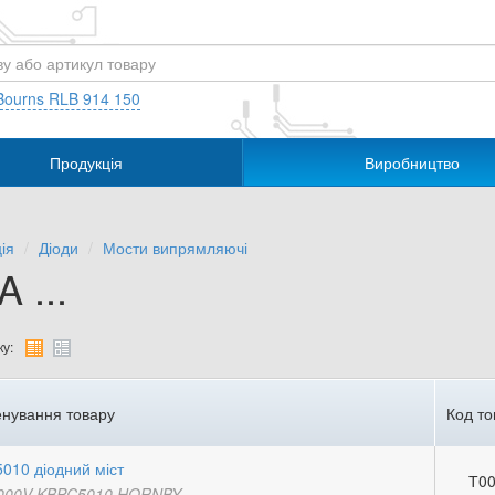
Bourns RLB 914 150
Продукція
Виробництво
ія
Діоди
Мости випрямляючі
A ...
у:
нування товару
Код то
010 діодний міст
Т00
000V KBPC5010 HORNBY