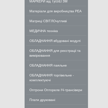
МАРКЕРИ від TycoEl 3M
Матеріали для виробництва РЕА
Матриці СВІТЛОчутливі
МЕДИЧНА техніка
ОБЛАДНАННЯ вбудовані модулі
ОБЛАДНАННЯ для реєстраціі та
вимірювання
ОБЛАДНАННЯ паяльне
ОБЛАДНАННЯ торгівельне -
комплектуючі
Оптрони Оптореле ІЧ-трансівери
Плати друковані