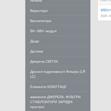
Антени
MB501
Варистори
50A-1
Вентилятори
ВЧ- НВЧ- модулі
Діоди
Датчики
Джерела СВІТЛА
Дроселі Індуктивності Фільтри (LR
LC)
Елементи КОМУТАЦІЇ
живлення ДЖЕРЕЛА, ФІЛЬТРИ
СТАБІЛІЗАТОРИ ЗАРЯДНІ
пристрої