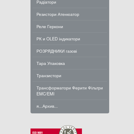
Радіатори
Резистори Атенюатор
Реле Геркони
РК и OLED індикатори
РОЗРЯДНИКИ газові
Тара Упаковка
Транзистори
Трансформатори Ферити Фільтри
EMC/EMI
я...Архив...