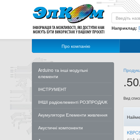
Наприклад:
Про компанію
Arduino та інші модульні
Продукц
елементи
.50
ІНСТРУМЕНТ
Вид списк
ІНШІ радіоелементі РОЗПРОДАЖ
Акумулятори Елементи живлення
Найме
Акустичні компоненти
KBPC5
50A-1