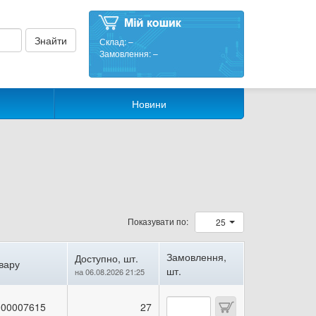
Склад:
–
Замовлення:
–
Новини
Показувати по:
25
Замовлення,
Доступно, шт.
вару
шт.
на 06.08.2026 21:25
00007615
27