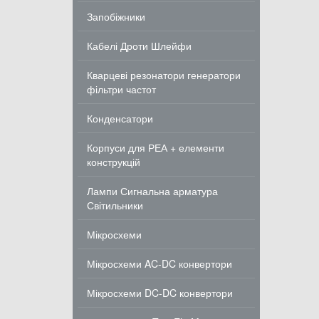
Запобіжники
Кабелі Дроти Шлейфи
Кварцеві резонатори генератори
фільтри частот
Конденсатори
Корпуси для РЕА + елементи
конструкцій
Лампи Сигнальна арматура
Світильники
Мікросхеми
Мікросхеми AC-DC конвертори
Мікросхеми DC-DC конвертори