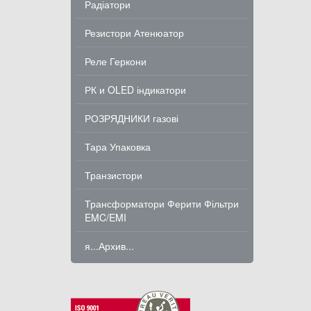
Радіатори
Резистори Атенюатор
Реле Геркони
РК и OLED індикатори
РОЗРЯДНИКИ газові
Тара Упаковка
Транзистори
Трансформатори Ферити Фільтри
EMC/EMI
я...Архив...