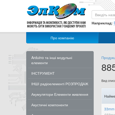
Наприклад:
Про компанію
Arduino та інші модульні
Продукц
елементи
885
ІНСТРУМЕНТ
Вид списк
ІНШІ радіоелементі РОЗПРОДАЖ
Акумулятори Елементи живлення
Найме
Акустичні компоненти
33mm 
033mm