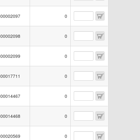
00002097
0
00002098
0
00002099
0
00017711
0
00014467
0
00014468
0
00020569
0