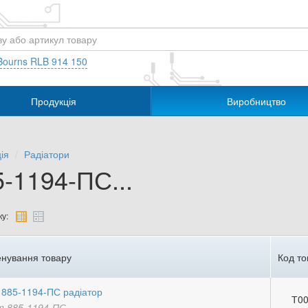
Bourns RLB 914 150
Продукція
Виробництво
ія
Радіатори
-1194-ПС...
у:
нування товару
Код то
885-1194-ПС радіатор
Т00
 885-1194-ПС