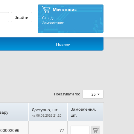
Склад:
–
Замовлення:
–
Новини
Показувати по:
25
Замовлення,
Доступно, шт.
вару
шт.
на 06.08.2026 21:25
00002096
77