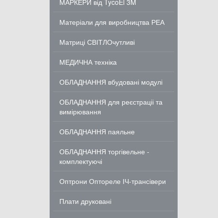
МАРКЕРИ від TycoEl 3M
Матеріали для виробництва РЕА
Матриці СВІТЛОчутливі
МЕДИЧНА техніка
ОБЛАДНАННЯ вбудовані модулі
ОБЛАДНАННЯ для реєстраціі та
вимірювання
ОБЛАДНАННЯ паяльне
ОБЛАДНАННЯ торгівельне -
комплектуючі
Оптрони Оптореле ІЧ-трансівери
Плати друковані