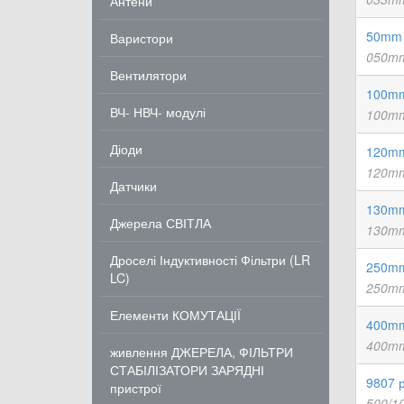
Антени
50mm 
Варистори
050mm
Вентилятори
100mm
ВЧ- НВЧ- модулі
100mm
Діоди
120mm
120mm
Датчики
130mm
Джерела СВІТЛА
130mm
Дроселі Індуктивності Фільтри (LR
250mm
LC)
250mm
Елементи КОМУТАЦІЇ
400mm
400mm
живлення ДЖЕРЕЛА, ФІЛЬТРИ
СТАБІЛІЗАТОРИ ЗАРЯДНІ
9807 р
пристрої
500/1