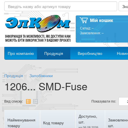
Склад:
–
Замовлення:
–
Про компанію
Продукція
Виробництво
Нови
Продукція
Запобіжники
1206... SMD-Fuse
Вид списку:
Показувати по:
Доступно,
Найменування
Замовленн
шт.
Код товару
товару
шт.
на 06.08.2026