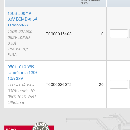
21:25
1206-500mA-
63V BSMD-0.5A
запобіжник
1206-00A500-
Т0000015463
0
063V BSMD-
0.5A
154000.0,5
SIBA
05011010.WR1
запобіжник1206
10A 32V
Т0000026073
20
1206-10A000-
032V mark_10
05011010.WR1
Littelfuse