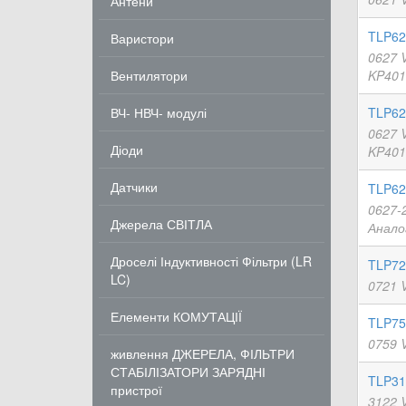
Антени
TLP62
Варистори
0627 
Вентилятори
KP401
ВЧ- НВЧ- модулі
TLP62
0627 
Діоди
KP401
Датчики
TLP62
0627-
Джерела СВІТЛА
Анало
Дроселі Індуктивності Фільтри (LR
TLP72
LC)
0721 
Елементи КОМУТАЦІЇ
TLP75
0759 
живлення ДЖЕРЕЛА, ФІЛЬТРИ
СТАБІЛІЗАТОРИ ЗАРЯДНІ
TLP31
пристрої
3122 