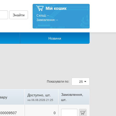
Склад:
–
Замовлення:
–
Новини
Показувати по:
25
Замовлення,
Доступно, шт.
вару
шт.
на 06.08.2026 21:25
00009507
0