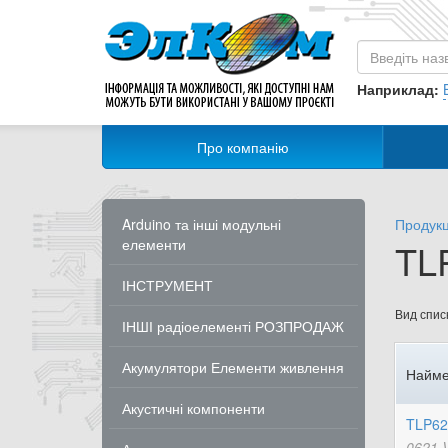
Наприклад:
Про компанію
Arduino та інші модульні
Продукц
елементи
TLP
ІНСТРУМЕНТ
Вид списк
ІНШІ радіоелементі РОЗПРОДАЖ
Акумулятори Елементи живлення
Найме
Акустичні компоненти
TLP62
0621 