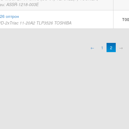
ги: ASSR-1218-003E
26 оптрон
Т00
VD-2xTriac 11-20A2 TLP3526 TOSHIBA
←
1
2
→