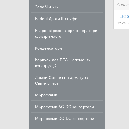
Анало
Запобіжники
TLP35
Кабелі Дроти Шлейфи
3526 
Кварцеві резонатори генератори
фільтри частот
Конденсатори
Корпуси для РЕА + елементи
конструкцій
Лампи Сигнальна арматура
Світильники
Мікросхеми
Мікросхеми AC-DC конвертори
Мікросхеми DC-DC конвертори