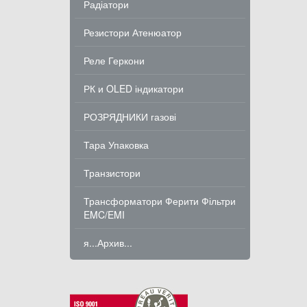
Радіатори
Резистори Атенюатор
Реле Геркони
РК и OLED індикатори
РОЗРЯДНИКИ газові
Тара Упаковка
Транзистори
Трансформатори Ферити Фільтри
EMC/EMI
я...Архив...