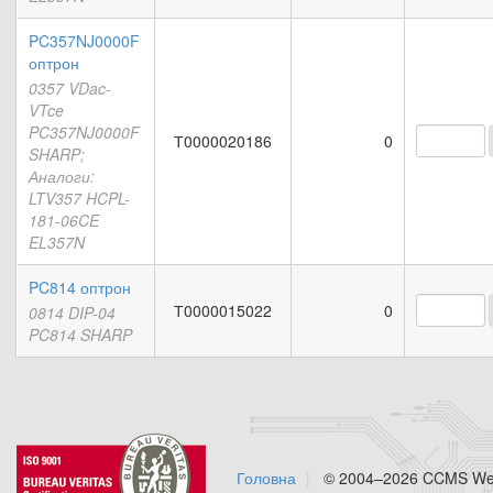
PC357NJ0000F
оптрон
0357 VDac-
VTce
PC357NJ0000F
Т0000020186
0
SHARP;
Аналоги:
LTV357 HCPL-
181-06CE
EL357N
PC814 оптрон
Т0000015022
0
0814 DIP-04
PC814 SHARP
Головна
© 2004–2026 CCMS Web