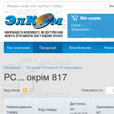
Склад:
–
Замовлення:
–
Про компанію
Продукція
Виробництво
Нови
Продукція
Оптрони Оптореле ІЧ-трансівери
PC... окрім 817
Вид списку:
Показувати по:
Доступно,
Найменування
Замовленн
шт.
Код товару
товару
шт.
на 06.08.2026