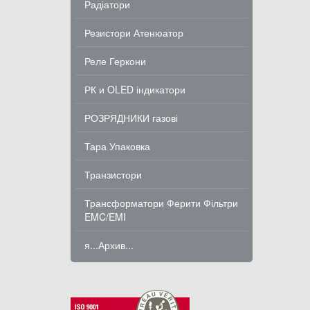
Радіатори
Резистори Атенюатор
Реле Геркони
РК и OLED індикатори
РОЗРЯДНИКИ газові
Тара Упаковка
Транзистори
Трансформатори Ферити Фільтри
EMC/EMI
я...Архив...