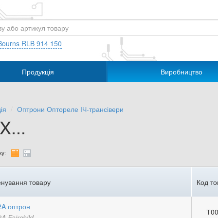
Bourns RLB 914 150
Продукція
Виробництво
ія
Оптрони Оптореле ІЧ-трансівери
...
у:
нування товару
Код то
A оптрон
Т00
 Fairchild