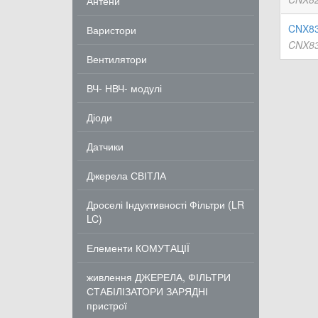
Антени
CNX83
Варистори
CNX83A
Вентилятори
ВЧ- НВЧ- модулі
Діоди
Датчики
Джерела СВІТЛА
Дроселі Індуктивності Фільтри (LR
LC)
Елементи КОМУТАЦІЇ
живлення ДЖЕРЕЛА, ФІЛЬТРИ
СТАБІЛІЗАТОРИ ЗАРЯДНІ
пристрої