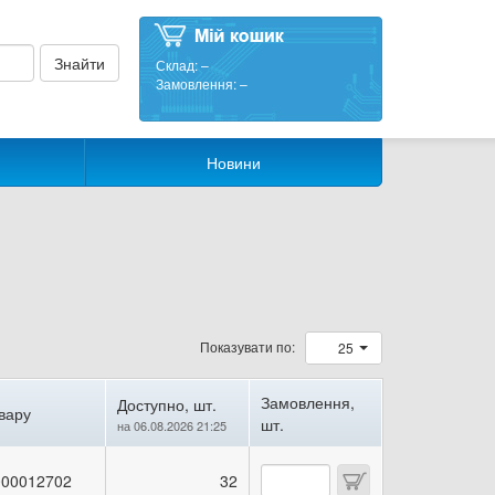
Склад:
–
Замовлення:
–
Новини
Показувати по:
25
Замовлення,
Доступно, шт.
вару
шт.
на 06.08.2026 21:25
00012702
32