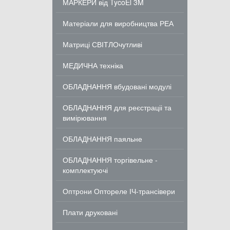
МАРКЕРИ від TycoEl 3M
Матеріали для виробництва РЕА
Матриці СВІТЛОчутливі
МЕДИЧНА техніка
ОБЛАДНАННЯ вбудовані модулі
ОБЛАДНАННЯ для реєстраціі та
вимірювання
ОБЛАДНАННЯ паяльне
ОБЛАДНАННЯ торгівельне -
комплектуючі
Оптрони Оптореле ІЧ-трансівери
Плати друковані