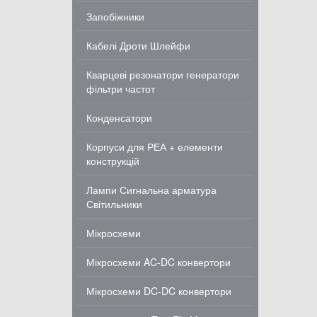
Запобіжники
Кабелі Дроти Шлейфи
Кварцеві резонатори генератори
фільтри частот
Конденсатори
Корпуси для РЕА + елементи
конструкцій
Лампи Сигнальна арматура
Світильники
Мікросхеми
Мікросхеми AC-DC конвертори
Мікросхеми DC-DC конвертори