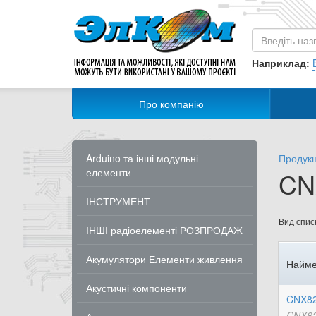
Наприклад:
Про компанію
Arduino та інші модульні
Продукц
елементи
CNX
ІНСТРУМЕНТ
Вид списк
ІНШІ радіоелементі РОЗПРОДАЖ
Акумулятори Елементи живлення
Найме
Акустичні компоненти
CNX82
CNX82A