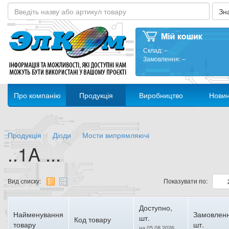
Склад:
–
Замовлення:
–
Про компанію
Продукція
Виробництво
Нови
Продукція
Діоди
Мости випрямляючі
..1A ...
Вид списку:
Показувати по:
Доступно,
Найменування
Замовленн
шт.
Код товару
товару
шт.
на 05.08.2026