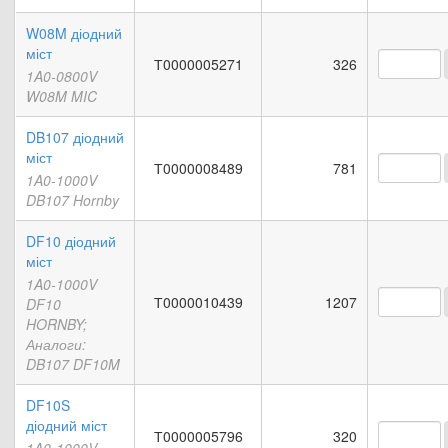
W08M діодний
міст
Т0000005271
326
1A0-0800V
W08M MIC
DB107 діодний
міст
Т0000008489
781
1A0-1000V
DB107 Hornby
DF10 діодний
міст
1A0-1000V
Т0000010439
1207
DF10
HORNBY;
Аналоги:
DB107 DF10M
DF10S
діодний міст
Т0000005796
320