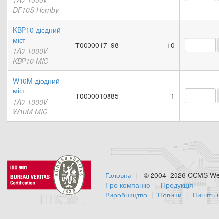
1A0-1000V
DF10S Hornby
KBP10 діодний
міст
Т0000017198
10
1A0-1000V
KBP10 MIC
W10M діодний
міст
Т0000010885
1
1A0-1000V
W10M MIC
Головна
© 2004–2026 CCMS Web
Про компанію
Продукція
Виробництво
Новини
Пишіть 