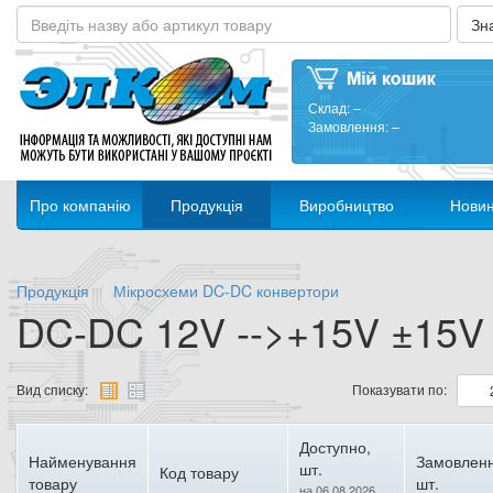
Склад:
–
Замовлення:
–
Про компанію
Продукція
Виробництво
Нови
Продукція
Мікросхеми DC-DC конвертори
DC-DC 12V -->+15V ±15V
Вид списку:
Показувати по:
Доступно,
Найменування
Замовленн
шт.
Код товару
товару
шт.
на 06.08.2026