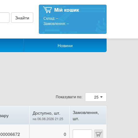
Склад:
–
Замовлення:
–
Новини
Показувати по:
25
Замовлення,
Доступно, шт.
вару
шт.
на 06.08.2026 21:25
00006672
0