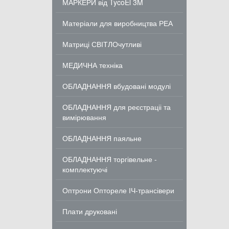
МАРКЕРИ від TycoEl 3M
Матеріали для виробництва РЕА
Матриці СВІТЛОчутливі
МЕДИЧНА техніка
ОБЛАДНАННЯ вбудовані модулі
ОБЛАДНАННЯ для реєстраціі та
вимірювання
ОБЛАДНАННЯ паяльне
ОБЛАДНАННЯ торгівельне -
комплектуючі
Оптрони Оптореле ІЧ-трансівери
Плати друковані