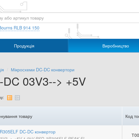
Bourns RLB 914 150
Продукція
Виробництво
ія
Мікросхеми DC-DC конвертори
-DC 03V3--> +5V
у:
нування товару
Код то
R305ELF DC-DC конвертор
Т00
3V3 -> +5V 1.0kV PSD-3R305ELF PEAK El