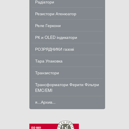
Радіатори
Резистори Атенюатор
Реле Геркони
РК и OLED індикатори
РОЗРЯДНИКИ газові
Тара Упаковка
Транзистори
Трансформатори Ферити Фільтри
EMC/EMI
я...Архив...