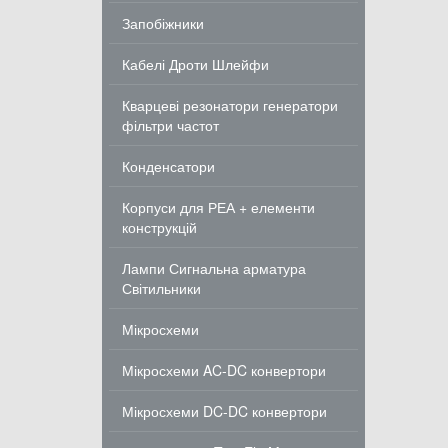
Запобіжники
Кабелі Дроти Шлейфи
Кварцеві резонатори генератори
фільтри частот
Конденсатори
Корпуси для РЕА + елементи
конструкцій
Лампи Сигнальна арматура
Світильники
Мікросхеми
Мікросхеми AC-DC конвертори
Мікросхеми DC-DC конвертори