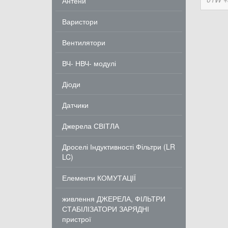
Антени
Варистори
Вентилятори
ВЧ- НВЧ- модулі
Діоди
Датчики
Джерела СВІТЛА
Дроселі Індуктивності Фільтри (LR
LC)
Елементи КОМУТАЦІЇ
живлення ДЖЕРЕЛА, ФІЛЬТРИ
СТАБІЛІЗАТОРИ ЗАРЯДНІ
пристрої