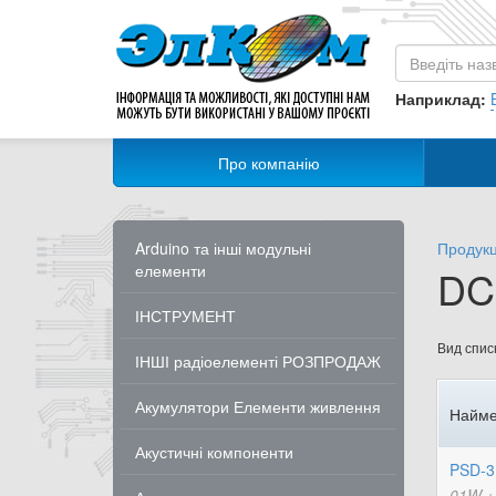
Наприклад:
Про компанію
Arduino та інші модульні
Продукц
елементи
DC
ІНСТРУМЕНТ
Вид списк
ІНШІ радіоелементі РОЗПРОДАЖ
Акумулятори Елементи живлення
Найме
Акустичні компоненти
PSD-3
01W +