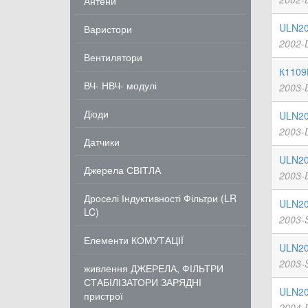
Антени
ULN20
Варистори
2002-
Вентилятори
К1109
ВЧ- НВЧ- модулі
2003-
Діоди
ULN20
2003-
Датчики
ULN20
Джерела СВІТЛА
2003-
Дроселі Індуктивності Фільтри (LR
ULN20
LC)
2003-
Елементи КОМУТАЦІЇ
ULN20
2003-
живлення ДЖЕРЕЛА, ФІЛЬТРИ
СТАБІЛІЗАТОРИ ЗАРЯДНІ
ULN20
пристрої
2004-