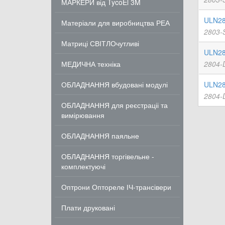
МАРКЕРИ від TycoEl 3M
ULN28
Матеріали для виробництва РЕА
2803-
Матриці СВІТЛОчутливі
ULN28
МЕДИЧНА техніка
2804-
ОБЛАДНАННЯ вбудовані модулі
ULN28
2804-
ОБЛАДНАННЯ для реєстраціі та
вимірювання
ОБЛАДНАННЯ паяльне
ОБЛАДНАННЯ торгівельне -
комплектуючі
Оптрони Оптореле ІЧ-трансівери
Плати друковані