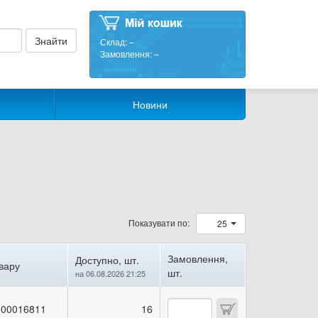
Склад:
–
Замовлення:
–
Новини
Показувати по:
25
Замовлення,
Доступно, шт.
вару
шт.
на 06.08.2026 21:25
00016811
16