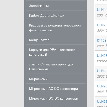
Запобіжники
ULN20
2004-
Кабелі Дроти Шлейфи
ULN20
Кварцеві резонатори генератори
фільтри частот
2004-
Конденсатори
К1109
2005-
Корпуси для РЕА + елементи
конструкцій
ULN28
2802-
Лампи Сигнальна арматура
Світильники
ULN28
2803-
Мікросхеми
ULN28
Мікросхеми AC-DC конвертори
2803-
Мікросхеми DC-DC конвертори
ULN28
2803-