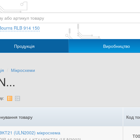
Bourns RLB 914 150
Продукція
Виробництво
ія
Мікросхеми
...
у:
нування товару
Код то
9КТ21 (ULN2002) мікросхема
Т00
DIP-16 238.16-1 КТ1109КТ21 (ULN2002)