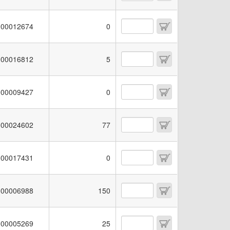
00012674
0
00016812
5
00009427
0
00024602
77
00017431
0
00006988
150
00005269
25