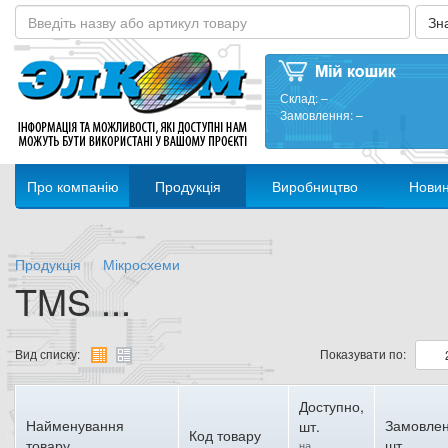
Склад:
–
Замовлення:
–
Про компанію
Продукція
Виробництво
Нови
Продукція
Мікросхеми
TMS ...
Вид списку:
Показувати по:
Доступно,
Найменування
Замовлен
шт.
Код товару
товару
шт.
на