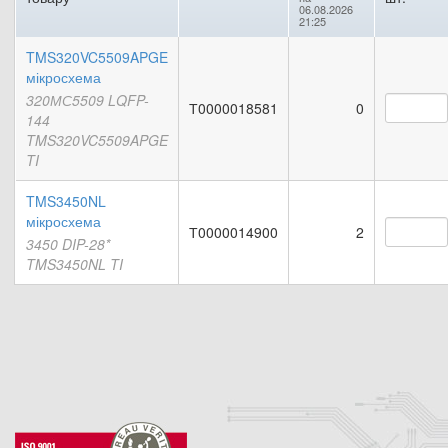
06.08.2026
21:25
TMS320VC5509APGE
мікросхема
320МС5509 LQFP-
Т0000018581
0
144
TMS320VC5509APGE
TI
TMS3450NL
мікросхема
Т0000014900
2
3450 DIP-28*
TMS3450NL TI