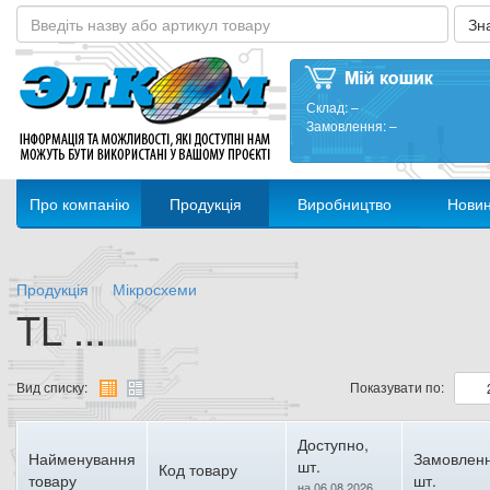
Склад:
–
Замовлення:
–
Про компанію
Продукція
Виробництво
Нови
Продукція
Мікросхеми
TL ...
Вид списку:
Показувати по:
Доступно,
Найменування
Замовленн
шт.
Код товару
товару
шт.
на 06.08.2026