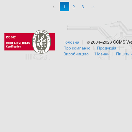
←
1
2
3
→
Головна
© 2004–2026 CCMS Web
Про компанію
Продукція
Виробництво
Новини
Пишіть 