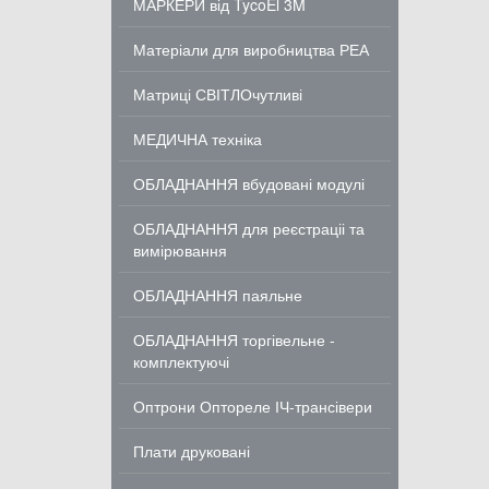
МАРКЕРИ від TycoEl 3M
Матеріали для виробництва РЕА
Матриці СВІТЛОчутливі
МЕДИЧНА техніка
ОБЛАДНАННЯ вбудовані модулі
ОБЛАДНАННЯ для реєстраціі та
вимірювання
ОБЛАДНАННЯ паяльне
ОБЛАДНАННЯ торгівельне -
комплектуючі
Оптрони Оптореле ІЧ-трансівери
Плати друковані