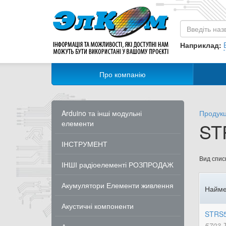
Наприклад:
Про компанію
Arduino та інші модульні
Продукц
елементи
ST
ІНСТРУМЕНТ
Вид списк
ІНШІ радіоелементі РОЗПРОДАЖ
Акумулятори Елементи живлення
Найме
Акустичні компоненти
STRS5
5703-