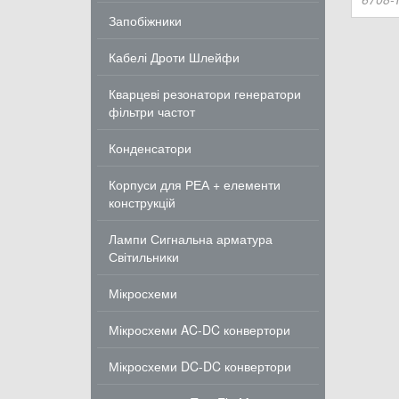
Запобіжники
Кабелі Дроти Шлейфи
Кварцеві резонатори генератори
фільтри частот
Конденсатори
Корпуси для РЕА + елементи
конструкцій
Лампи Сигнальна арматура
Світильники
Мікросхеми
Мікросхеми AC-DC конвертори
Мікросхеми DC-DC конвертори