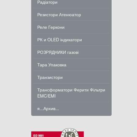
Радіатори
Резистори Атенюатор
Реле Геркони
РК и OLED індикатори
РОЗРЯДНИКИ газові
Тара Упаковка
Транзистори
Трансформатори Ферити Фільтри
EMC/EMI
я...Архив...