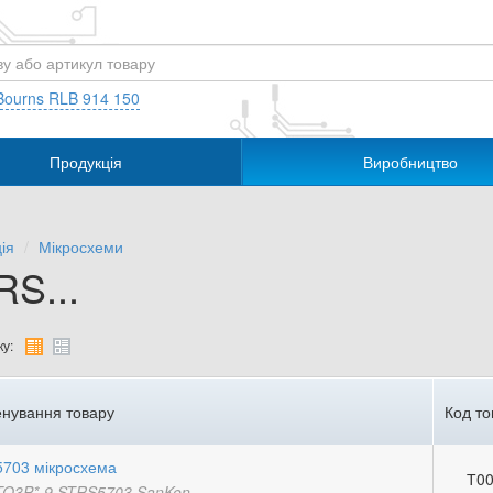
Bourns RLB 914 150
Продукція
Виробництво
ія
Мікросхеми
RS...
у:
нування товару
Код то
703 мікросхема
Т00
TO3P*-9 STRS5703 SanKen