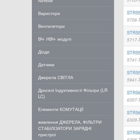
Антени
STRS5
Варистори
5706-
Вентилятори
STRS5
ВЧ- НВЧ- модулі
5717-
Діоди
STRS5
5741-
Датчики
STRS5
Джерела СВІТЛА
5941-
Дроселі Індуктивності Фільтри (LR
STRS6
LC)
6307-
Елементи КОМУТАЦІЇ
STRS6
6309-
живлення ДЖЕРЕЛА, ФІЛЬТРИ
СТАБІЛІЗАТОРИ ЗАРЯДНІ
STRS6
пристрої
6708-