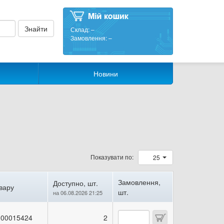
Склад:
–
Замовлення:
–
Новини
Показувати по:
25
Замовлення,
Доступно, шт.
вару
шт.
на 06.08.2026 21:25
00015424
2