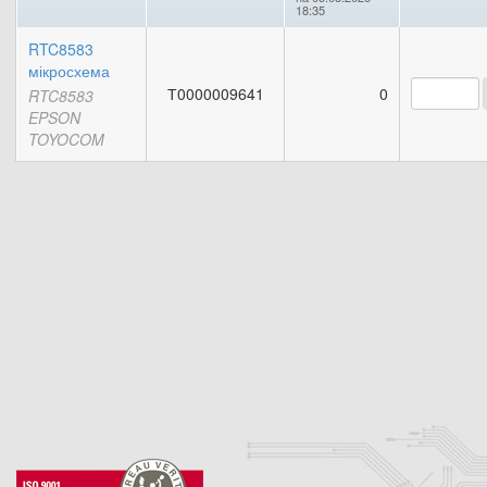
18:35
RTC8583
мікросхема
Т0000009641
0
RTC8583
EPSON
TOYOCOM