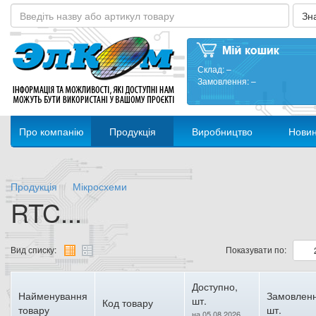
Склад:
–
Замовлення:
–
Про компанію
Продукція
Виробництво
Нови
Продукція
Мікросхеми
RTC...
Вид списку:
Показувати по:
Доступно,
Найменування
Замовленн
шт.
Код товару
товару
шт.
на 05.08.2026