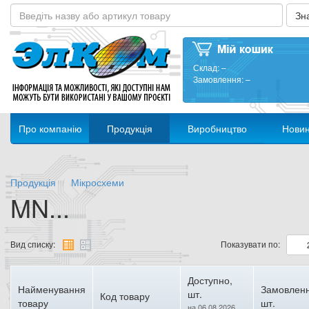
Склад:
–
Замовлення:
–
Про компанію
Продукція
Виробництво
Нови
Продукція
Мікросхеми
MN...
Вид списку:
Показувати по:
Доступно,
Найменування
Замовленн
шт.
Код товару
товару
шт.
на 06.08.2026