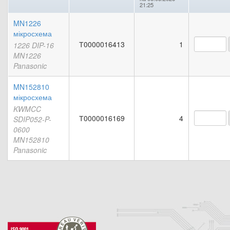
21:25
MN1226
мікросхема
Т0000016413
1
1226 DIP-16
MN1226
Panasonic
MN152810
мікросхема
KWMCC
Т0000016169
4
SDIP052-P-
0600
MN152810
Panasonic