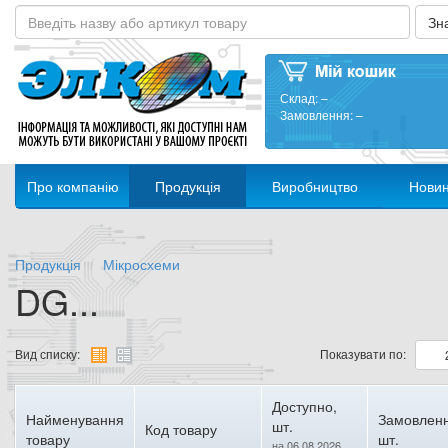
Склад:
–
Замовлення:
–
Про компанію
Продукція
Виробництво
Нови
Продукція
Мікросхеми
DG...
Вид списку:
Показувати по:
Доступно,
Найменування
Замовленн
шт.
Код товару
товару
шт.
на 06.08.2026