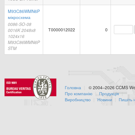
M93C86WMN6P
мікросхема
0086-SO-08
Т0000012022
0
0016K 2048x8
1024x16
M93C86WMN6P
STM
Головна
© 2004–2026 CCMS Web
Про компанію
Продукція
Виробництво
Новини
Пишіть 