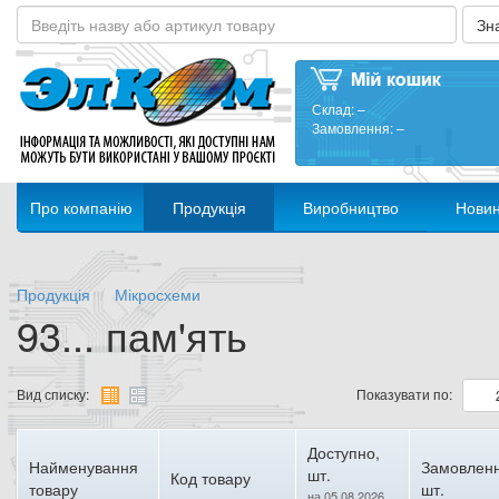
Склад:
–
Замовлення:
–
Про компанію
Продукція
Виробництво
Нови
Продукція
Мікросхеми
93... пам'ять
Вид списку:
Показувати по:
Доступно,
Найменування
Замовленн
шт.
Код товару
товару
шт.
на 05.08.2026