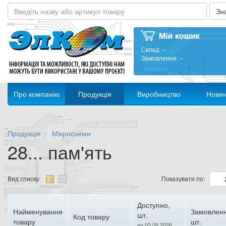
Склад:
–
Замовлення:
–
Про компанію
Продукція
Виробництво
Нови
Продукція
Мікросхеми
28... пам'ять
Вид списку:
Показувати по:
Доступно,
Найменування
Замовленн
шт.
Код товару
товару
шт.
на 05.08.2026