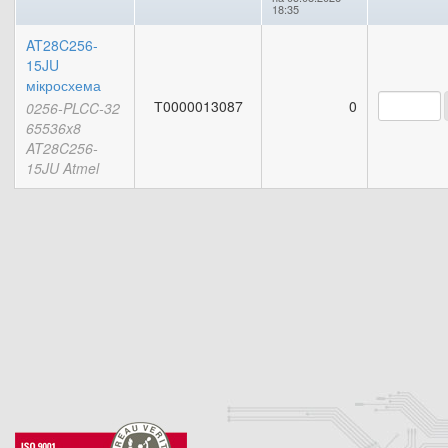
18:35
AT28C256-
15JU
мікросхема
Т0000013087
0
0256-PLCC-32
65536x8
AT28C256-
15JU Atmel