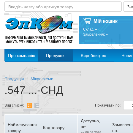
Склад:
–
Замовлення:
–
Про компанію
Продукція
Виробництво
Нови
Продукція
Мікросхеми
.547 ...-СНД
Вид списку:
Показувати по:
Доступно,
Найменування
Замовленн
шт.
Код товару
товару
шт.
на 06.08.2026