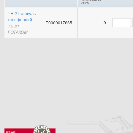
21:25
TE-21 капсуль
телефонний
Т0000017665
9
TE-21
FOTAKOM