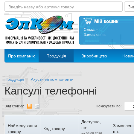
Склад:
–
Замовлення:
–
Про компанію
Продукція
Виробництво
Нови
Продукція
Акустичні компоненти
Капсулі телефонні
Вид списку:
Показувати по:
Доступно,
Найменування
Замовленн
шт.
Код товару
товару
шт.
на 06.08.2026