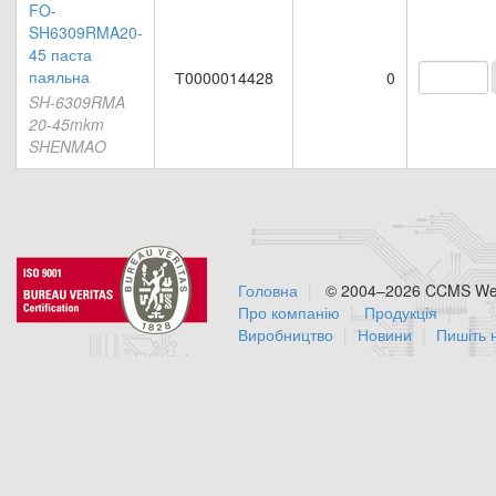
FO-
SH6309RMA20-
45 паста
паяльна
Т0000014428
0
SH-6309RMA
20-45mkm
SHENMAO
Головна
© 2004–2026 CCMS Web
Про компанію
Продукція
Виробництво
Новини
Пишіть 