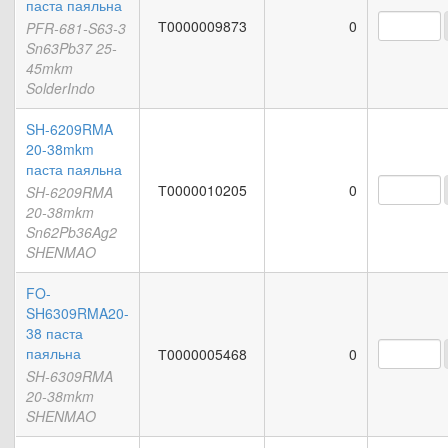
паста паяльна
Т0000009873
0
PFR-681-S63-3
Sn63Pb37 25-
45mkm
SolderIndo
SH-6209RMA
20-38mkm
паста паяльна
Т0000010205
0
SH-6209RMA
20-38mkm
Sn62Pb36Ag2
SHENMAO
FO-
SH6309RMA20-
38 паста
паяльна
Т0000005468
0
SH-6309RMA
20-38mkm
SHENMAO