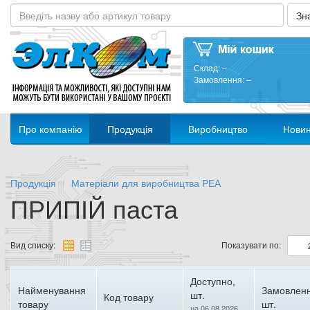
Склад:
–
Замовлення:
–
Про компанію
Продукція
Виробництво
Нови
Продукція
Матеріали для виробництва РЕА
ПРИПІЙ паста
Вид списку:
Показувати по:
Доступно,
Найменування
Замовленн
шт.
Код товару
товару
шт.
на 06.08.2026