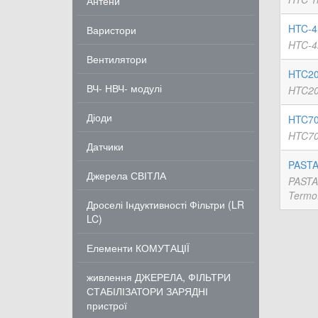
Антени
HTC-4
Варистори
HTC-4m
Вентилятори
HTC20
ВЧ- НВЧ- модулі
HTC20
Діоди
HTC70
HTC70
Датчики
PASTA-
Джерела СВІТЛА
PASTA
Termo
Дроселі Індуктивності Фільтри (LR
LC)
Елементи КОМУТАЦІЇ
живлення ДЖЕРЕЛА, ФІЛЬТРИ
СТАБІЛІЗАТОРИ ЗАРЯДНІ
пристрої