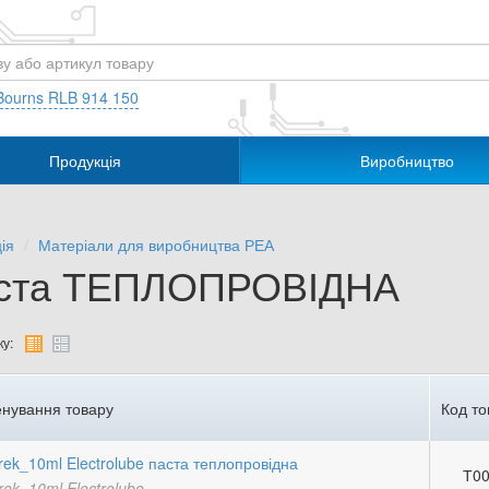
Bourns RLB 914 150
Продукція
Виробництво
ія
Матеріали для виробництва РЕА
ста ТЕПЛОПРОВІДНА
у:
нування товару
Код то
ek_10ml Electrolube паста теплопровідна
Т00
ek_10ml Electrolube