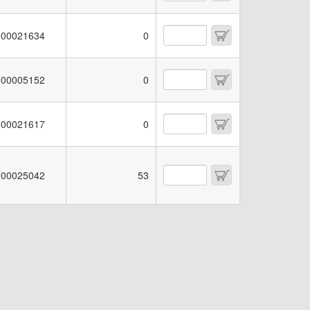
00021634
0
00005152
0
00021617
0
00025042
53