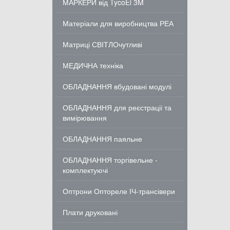
МАРКЕРИ від TycoEl 3M
Матеріали для виробництва РЕА
Матриці СВІТЛОчутливі
МЕДИЧНА техніка
ОБЛАДНАННЯ вбудовані модулі
ОБЛАДНАННЯ для реєстраціі та
вимірювання
ОБЛАДНАННЯ паяльне
ОБЛАДНАННЯ торгівельне -
комплектуючі
Оптрони Оптореле ІЧ-трансівери
Плати друковані