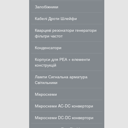
Запобіжники
Кабелі Дроти Шлейфи
Кварцеві резонатори генератори
фільтри частот
Конденсатори
Корпуси для РЕА + елементи
конструкцій
Лампи Сигнальна арматура
Світильники
Мікросхеми
Мікросхеми AC-DC конвертори
Мікросхеми DC-DC конвертори