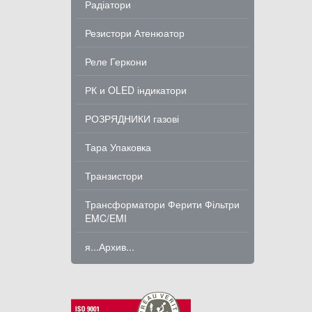
Радіатори
Резистори Атенюатор
Реле Геркони
РК и OLED індикатори
РОЗРЯДНИКИ газові
Тара Упаковка
Транзистори
Трансформатори Ферити Фільтри
EMC/EMI
я...Архив...