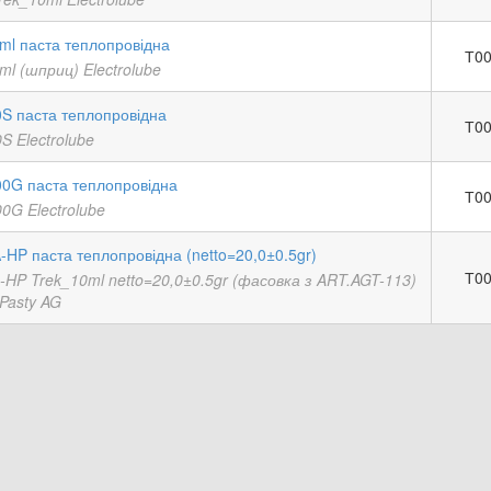
ml паста теплопровідна
Т00
l (шприц) Electrolube
S паста теплопровідна
Т00
S Electrolube
0G паста теплопровідна
Т00
0G Electrolube
HP паста теплопровідна (netto=20,0±0.5gr)
Т00
-HP Trek_10ml netto=20,0±0.5gr (фасовка з ART.AGT-113)
Pasty AG