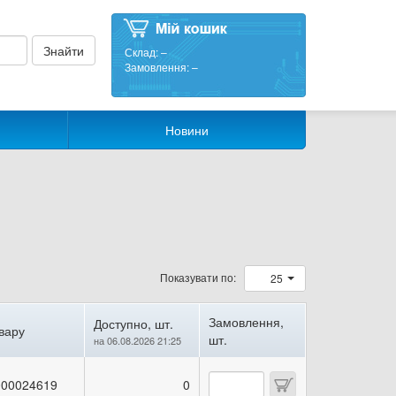
Склад:
–
Замовлення:
–
Новини
Показувати по:
25
Замовлення,
Доступно, шт.
вару
шт.
на 06.08.2026 21:25
00024619
0