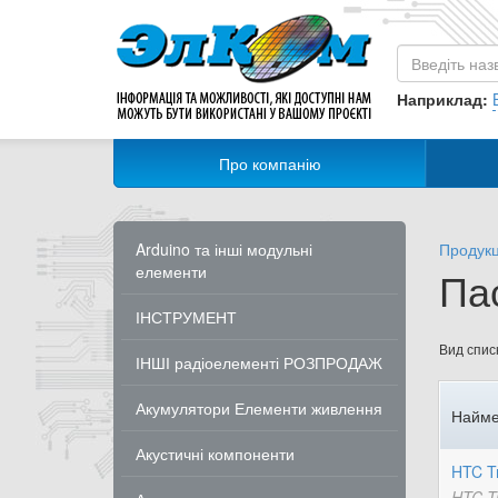
Наприклад:
Про компанію
Arduino та інші модульні
Продукц
елементи
Па
ІНСТРУМЕНТ
Вид списк
ІНШІ радіоелементі РОЗПРОДАЖ
Акумулятори Елементи живлення
Найме
Акустичні компоненти
HTC Tr
HTC Tr