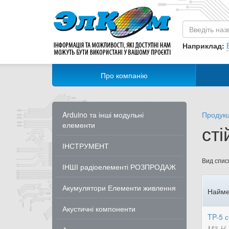
Наприклад:
Про компанію
Arduino та інші модульні
Продукц
елементи
сті
ІНСТРУМЕНТ
Вид списк
ІНШІ радіоелементі РОЗПРОДАЖ
Акумулятори Елементи живлення
Найме
Акустичні компоненти
TP-5 с
M3-H=