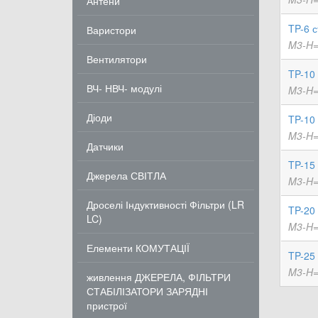
Антени
TP-6 
Варистори
M3-H=
Вентилятори
TP-10 
ВЧ- НВЧ- модулі
M3-H=
Діоди
TP-10
M3-H=
Датчики
TP-15 
Джерела СВІТЛА
M3-H=
Дроселі Індуктивності Фільтри (LR
TP-20 
LC)
M3-H=
Елементи КОМУТАЦІЇ
TP-25 
M3-H=
живлення ДЖЕРЕЛА, ФІЛЬТРИ
СТАБІЛІЗАТОРИ ЗАРЯДНІ
пристрої