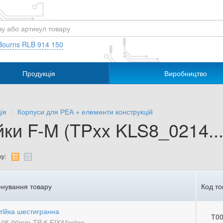
Bourns RLB 914 150
Продукція
Виробництво
ія
Корпуси для РЕА + елементи конструкцій
йки F-M (TPxx KLS8_0214...
у:
нування товару
Код то
тiйка шестигранна
Т00
05.00mm TP-5 FIX&fasten