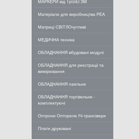
МАРКЕРИ від TycoEl 3M
Матеріали для виробництва РЕА
Матриці СВІТЛОчутливі
МЕДИЧНА техніка
ОБЛАДНАННЯ вбудовані модулі
ОБЛАДНАННЯ для реєстраціі та
вимірювання
ОБЛАДНАННЯ паяльне
ОБЛАДНАННЯ торгівельне -
комплектуючі
Оптрони Оптореле ІЧ-трансівери
Плати друковані