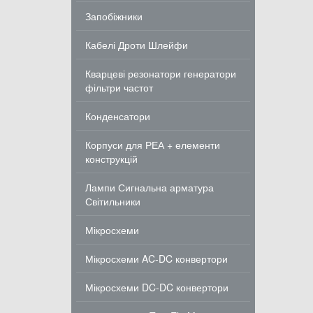
Запобіжники
Кабелі Дроти Шлейфи
Кварцеві резонатори генератори
фільтри частот
Конденсатори
Корпуси для РЕА + елементи
конструкцій
Лампи Сигнальна арматура
Світильники
Мікросхеми
Мікросхеми AC-DC конвертори
Мікросхеми DC-DC конвертори