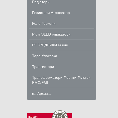
Радіатори
Резистори Атенюатор
Реле Геркони
РК и OLED індикатори
РОЗРЯДНИКИ газові
Тара Упаковка
Транзистори
Трансформатори Ферити Фільтри
EMC/EMI
я...Архив...