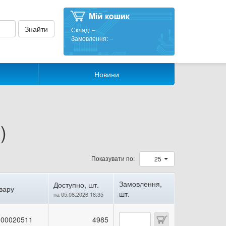
Склад:
–
Замовлення:
–
Новини
)
Показувати по:
25
Замовлення,
Доступно, шт.
вару
шт.
на 05.08.2026 18:35
00020511
4985