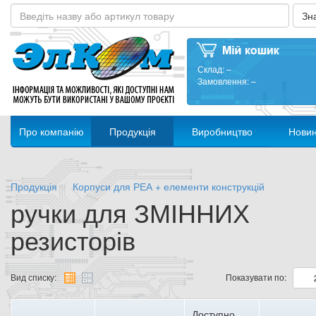
Склад:
–
Замовлення:
–
Про компанію
Продукція
Виробництво
Нови
Продукція
Корпуси для РЕА + елементи конструкцій
ручки для ЗМІННИХ
резисторів
Вид списку:
Показувати по:
Доступно,