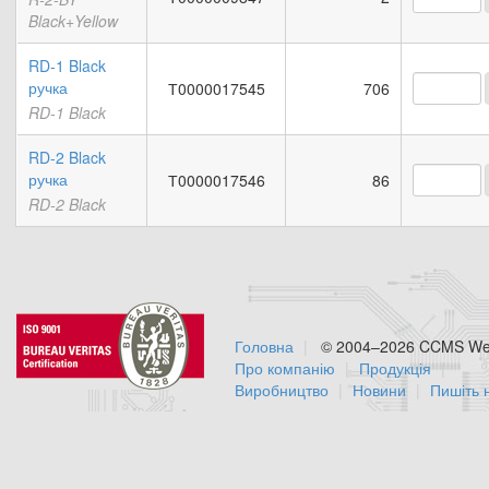
Black+Yellow
RD-1 Black
ручка
Т0000017545
706
RD-1 Black
RD-2 Black
ручка
Т0000017546
86
RD-2 Black
Головна
© 2004–2026 CCMS Web
Про компанію
Продукція
Виробництво
Новини
Пишіть 