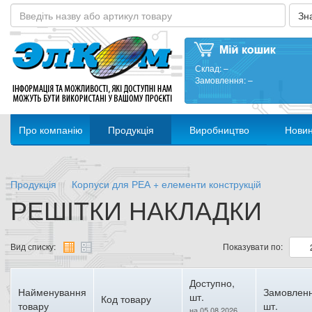
Склад:
–
Замовлення:
–
Про компанію
Продукція
Виробництво
Нови
Продукція
Корпуси для РЕА + елементи конструкцій
РЕШІТКИ НАКЛАДКИ
Вид списку:
Показувати по:
Доступно,
Найменування
Замовленн
шт.
Код товару
товару
шт.
на 05.08.2026