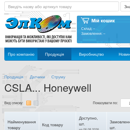
Склад:
–
Замовлення:
–
Про компанію
Продукція
Виробництво
Нови
Продукція
Датчики
Струму
CSLA... Honeywell
Вид списку:
Показувати по:
Доступно,
Найменування
Замовленн
шт.
Код товару
товару
шт.
на 06.08.2026