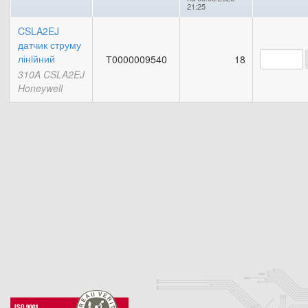
21:25
CSLA2EJ
датчик струму
лінiйний
Т0000009540
18
310A CSLA2EJ
Honeywell