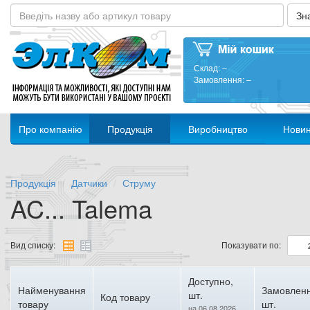
Склад:
–
Замовлення:
–
Про компанію
Продукція
Виробництво
Нови
Продукція
Датчики
Струму
AC... Talema
Вид списку:
Показувати по:
Доступно,
Найменування
Замовленн
шт.
Код товару
товару
шт.
на 06.08.2026