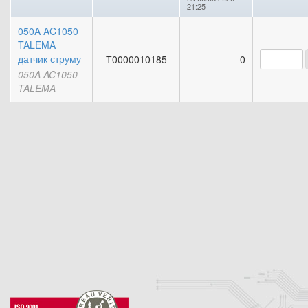
21:25
050A AC1050
TALEMA
датчик струму
Т0000010185
0
050A AC1050
TALEMA